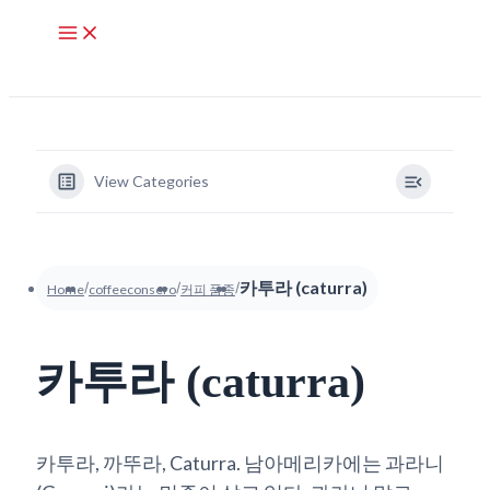
콘
텐
츠
로
건
너
View Categories
뛰
기
카투라 (caturra)
Home
coffeeconsero
커피 품종
카투라 (caturra)
카투라, 까뚜라, Caturra. 남아메리카에는 과라니