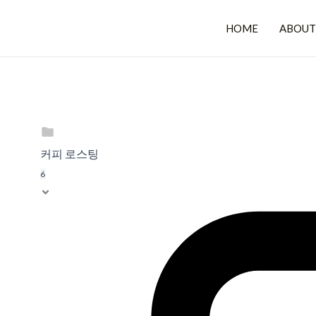
콘
텐
HOME
ABOUT
츠
로
건
너
뛰
기
커피 로스팅
6